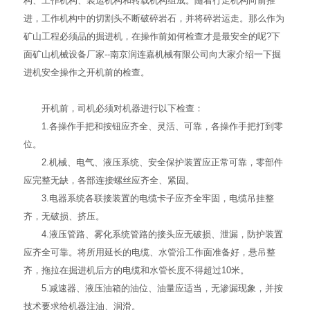
构、工作机构、装运机构和转载机构组成。随着行走机构向前推
进，工作机构中的切割头不断破碎岩石，并将碎岩运走。那么作为
矿山工程必须品的掘进机，在操作前如何检查才是最安全的呢?下
面矿山机械设备厂家--南京润连嘉机械有限公司向大家介绍一下掘
进机安全操作之开机前的检查。
开机前，司机必须对机器进行以下检查：
1.各操作手把和按钮应齐全、灵活、可靠，各操作手把打到零
位。
2.机械、电气、液压系统、安全保护装置应正常可靠，零部件
应完整无缺，各部连接螺丝应齐全、紧固。
3.电器系统各联接装置的电缆卡子应齐全牢固，电缆吊挂整
齐，无破损、挤压。
4.液压管路、雾化系统管路的接头应无破损、泄漏，防护装置
应齐全可靠。将所用延长的电缆、水管沿工作面准备好，悬吊整
齐，拖拉在掘进机后方的电缆和水管长度不得超过10米。
5.减速器、液压油箱的油位、油量应适当，无渗漏现象，并按
技术要求给机器注油、润滑。