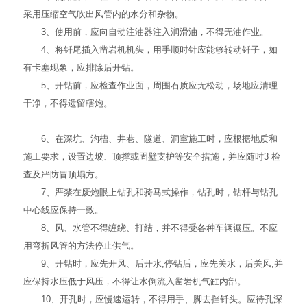
采用压缩空气吹出风管内的水分和杂物。
3、使用前，应向自动注油器注入润滑油，不得无油作业。
4、将钎尾插入凿岩机机头，用手顺时针应能够转动钎子，如
有卡塞现象，应排除后开钻。
5、开钻前，应检查作业面，周围石质应无松动，场地应清理
干净，不得遗留瞎炮。
6、在深坑、沟槽、井巷、隧道、洞室施工时，应根据地质和
施工要求，设置边坡、顶撑或固壁支护等安全措施，并应随时3 检
查及严防冒顶塌方。
7、严禁在废炮眼上钻孔和骑马式操作，钻孔时，钻杆与钻孔
中心线应保持一致。
8、风、水管不得缠绕、打结，并不得受各种车辆辗压。不应
用弯折风管的方法停止供气。
9、开钻时，应先开风、后开水;停钻后，应先关水，后关风;并
应保持水压低于风压，不得让水倒流入凿岩机气缸内部。
10、开孔时，应慢速运转，不得用手、脚去挡钎头。应待孔深