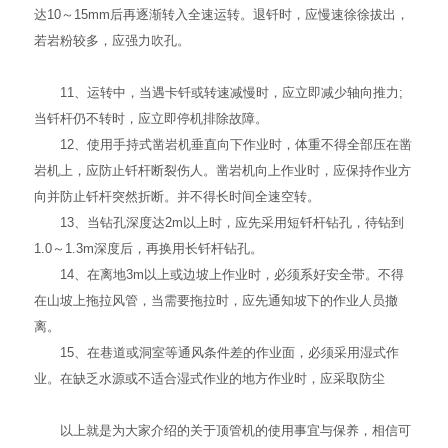
达10～15mm后再逐渐转入全速运转。退钎时，应慢速徐徐拔出，
若岩粉较多，应强力吹孔。
11、运转中，当遇卡钎或转速减慢时，应立即减少轴向推力;
当钎杆仍不转时，应立即停机排除故障。
12、使用手持式凿岩机垂直向下作业时，体重不得全部压在凿
岩机上，应防止钎杆断裂伤人。凿岩机向上作业时，应保持作业方
向并防止钎杆突然折断。并不得长时间全速空转。
13、当钻孔深度达2m以上时，应先采用短钎杆钻孔，待钻到
1.0～1.3m深度后，再换用长钎杆钻孔。
14、在离地3m以上或边坡上作业时，必须系好安全带。不得
在山坡上拖拉风管，当需要拖拉时，应先通知坡下的作业人员撤
离。
15、在巷道或洞室等通风条件差的作业面，必须采用湿式作
业。在缺乏水源或不适合湿式作业的地方作业时，应采取防尘
以上就是为大家介绍的关于顶管机的使用事宜与保养，相信可