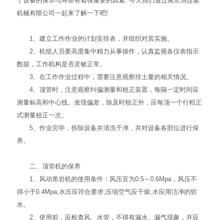
于设备的保养与寿命有着很重要的因素: 今天我们通过南京润连嘉
机械有限公司一起来了解一下吧!
1、建立工作作业的计划安排表，并组织对其实施。
2、机组人员要高度集中精力从事操作，认真监视各仪表指示
数据，工作机构是否灵敏正常。
3、在工作作业过程中，需要注意观察排土量的相关情况。
4、顶管时，注意观察纠偏测量和校正装置，每隔一定时间应
测量标高和中心线。发现偏差，除及时校正外，应每顶一个行程正
式测量校正一次。
5、作业完毕，拆除设备并清洗干净，并对设备各部位进行保
养。
二、顶管机的保养
1、风动凿岩机的使用条件：风压宜为0.5～0.6Mpa，风压不
得小于0.4Mpa;水压应符合要求;压缩空气应干燥;水应用洁净的软
水。
2、使用前，应检查风、水管，不得有漏水、漏气现象，并应